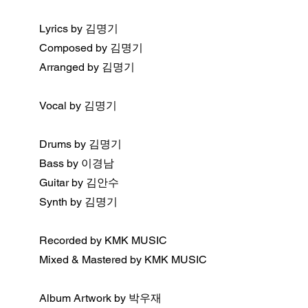
Lyrics by 김명기
Composed by 김명기
Arranged by 김명기
Vocal by 김명기
Drums by 김명기
Bass by 이경남
Guitar by 김안수
Synth by 김명기
Recorded by KMK MUSIC
Mixed & Mastered by KMK MUSIC
Album Artwork by 박우재