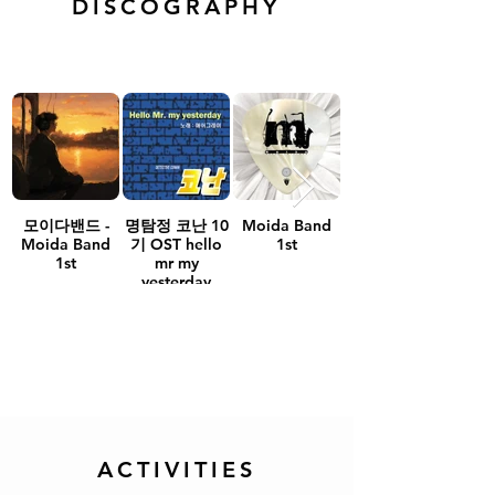
DISCOGRAPHY
모이다밴드 -
명탐정 코난 10
Moida Band
Moida Band
기 OST hello
1st
1st
mr my
yesterday
ACTIVITIES