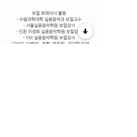
보컬 트레이너 활동
- 수원과학대학 실용음악과 보컬교수
- 서울실용음악학원 보컬강사
- 인천 이정희 실용음악학원 보컬강사
- YM 실용음악학원 보컬강사
- 다비치 '이해리', 부활 '정동하', 위대한 탄생
'박새은', 가비앤제이 '건지'
수상
- 독일 RemarKable Awardb 2011 -Korae
indie (with 애쉬그레이)
Fusion Jazz Band '모이다밴드' 활동
드라마/영화 OST
- MBC드라마 [아일랜드] 수록곡 '내가 아니라
도'
- 명탐정코난 10기 주제가 'Hello Mr My
Yesterday'
- MBC 드라마 [진짜진짜 좋아해] '눈물이 하는
말'