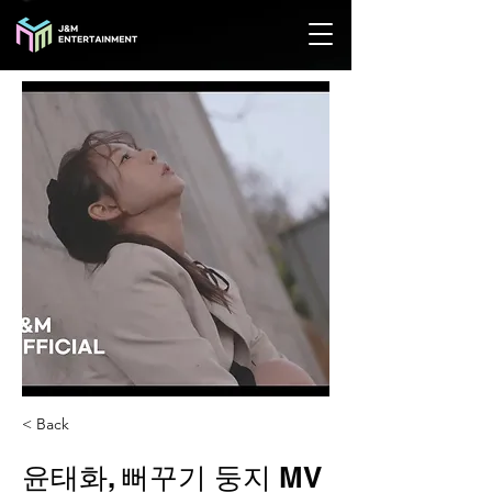
< Back
윤태화, 뻐꾸기 둥지 MV