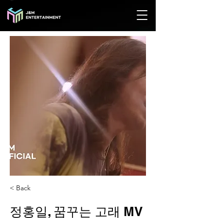
< Back
정홍일, 꿈꾸는 고래 MV